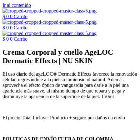
Ir al contenido
$
0
0
Carrito
$
0
0
Carrito
$
0
0
Carrito
Crema Corporal y cuello AgeLOC
Dermatic Effects | NU SKIN
El uso diario del ageLOC® Dermatic Effects favorece la renovación
celular, regresándole a la piel su luminosidad natural. Además,
aprovecha el efecto óptico de vanguardia para darle a la piel una
apariencia más suave, al mismo tiempo de que repara y pega y
disminuye la apariencia de la superficie de la piel. 150ml
El precio Total Incluye: Producto + seguro por daños en envío
POLITICAS DE ENVÍO FUERA DE COLOMBIA