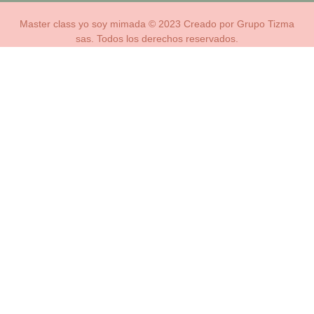
Master class yo soy mimada © 2023 Creado por Grupo Tizma
sas. Todos los derechos reservados.